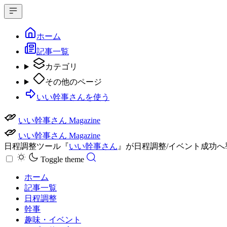
ホーム
記事一覧
カテゴリ
その他のページ
いい幹事さんを使う
いい幹事さん Magazine
いい幹事さん Magazine
日程調整ツール『
いい幹事さん
』が日程調整/イベント成功
Toggle theme
ホーム
記事一覧
日程調整
幹事
趣味・イベント