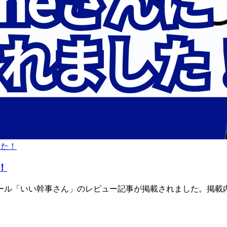
した！
！
ール
「いい
幹事さん」の
レビュー記事が
掲載されました。
掲載