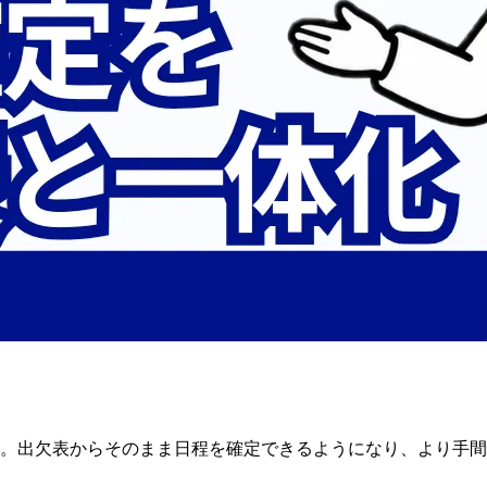
。
出欠表から
そのまま
日程を
確定できるようになり、
より
手間