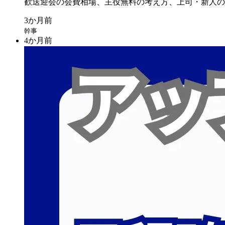
歓送迎会の
会費相場、
主役無料の
考え方、
上司・新人の
幹事