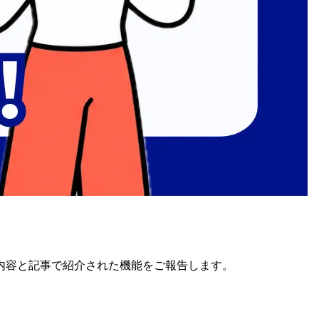
内容と
記事で
紹介された
機能を
ご報告します。