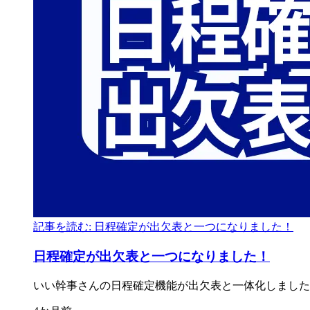
記事を読む: 日程確定が出欠表と一つになりました！
日程確定が
出欠表と
一つに
なりました！
いい
幹事さんの
日程確定機能が
出欠表と
一体
化しました