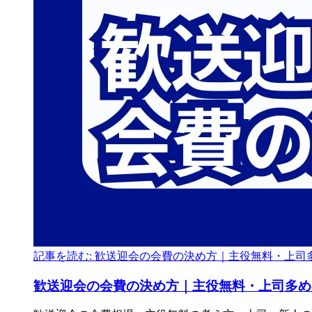
記事を読む: 歓送迎会の会費の決め方｜主役無料・上司
歓送迎会の
会費の
決め方
｜主役無料・上
司
多め