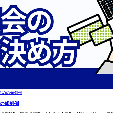
多めの傾斜例
の
傾斜例