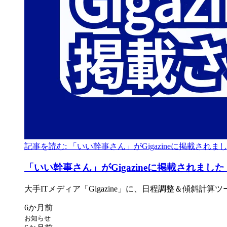
記事を読む: 「いい幹事さん」がGigazineに掲載されま
「いい
幹事さん」が
Gigazineに
掲載されました
大手ITメディア
「Gigazine」に、
日程調整＆傾斜計算ツ
お知らせ