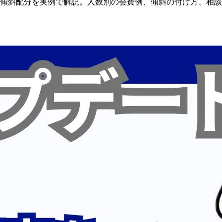
傾斜配分を
実例で
解説。
人数別の
会費例、
傾斜の
付け方、
相談