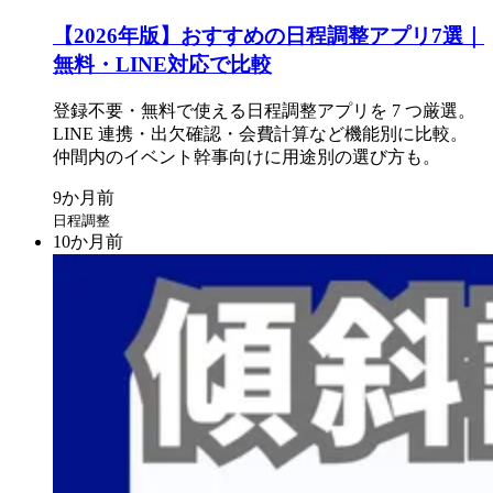
【2026年版】おすすめの
日程調整アプリ7選｜
無料・LINE対応で
比較
登録不要・
無料で
使える
日程調整アプリを
7 つ厳選。
LINE 連携・出欠確認・会費計算など
機能別に
比較。
仲間内の
イベント幹事向けに
用途別の
選び方も。
日程調整