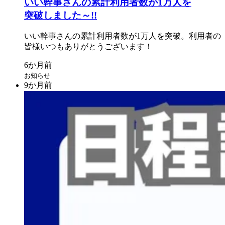
いい
幹事さんの
累計利用者数が
1万人を
突破しました
～!!
いい
幹事さんの
累計利用者数が
1万人を
突破。
利用者の
皆様いつも
ありがとう
ございます！
お知らせ