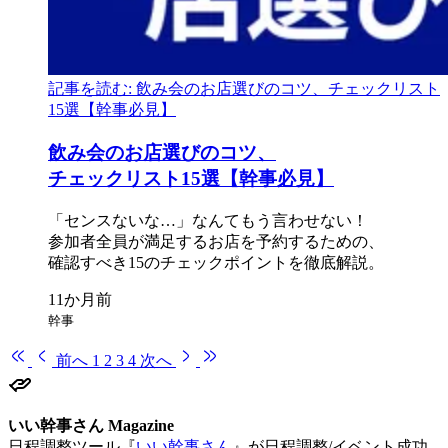
記事を読む: 飲み会のお店選びのコツ、チェックリスト
15選【幹事必見】
飲み会の
お店選びの
コツ、
チェックリスト15選【幹事必見】
「センスないな…」なんて
もう
言わせない！
参加者全員が
満足する
お店を
予約する
ための、
確認すべき15の
チェックポイントを
徹底解説。
幹事
前へ
1
2
3
4
次へ
いい幹事さん Magazine
日程調整ツール『
いい幹事さん
』が日程調整/イベント成功