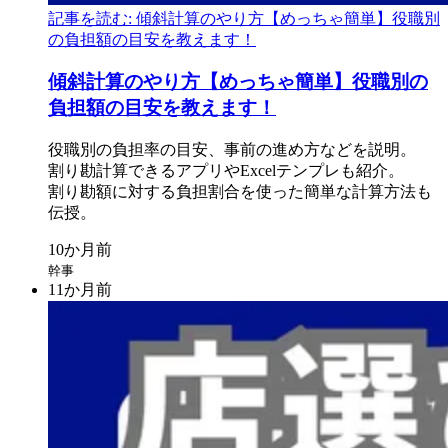
記事を読む: 傾斜計算のやり方【めっちゃ簡単】役職別
の負担額の目安を教えます！
傾斜計算の
やり
方
【めっちゃ簡単】役職別の
負担額の
目安を
教えます！
役職別の
負担率の
目安、
事前の
進め方などを
説明。
割り勘計算できる
アプリや
Excelテンプレも
紹介。
割り勘額に
対する
負担割合を
使った
簡単な
計算方
法も
伝授。
幹事