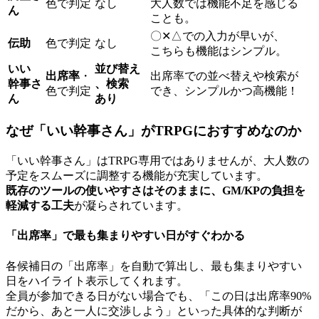
色で
判定
なし
大人数では
機能不足を
感じる
ん
ことも。
〇✕△での
入力が
早いが、
伝助
色で
判定
なし
こちらも
機能は
シンプル。
いい
並び替え
出席率
・
出席率での
並べ替えや
検索が
幹事さ
、
検索
色で
判定
でき、
シンプルかつ高機能！
ん
あり
な
ぜ
「いい
幹事さん」が
TRPGに
おすすめなのか
「いい
幹事さん」は
TRPG専用では
ありませんが、
大人数の
予定を
スムーズに
調整する
機能が
充実しています。
既存の
ツールの
使いやすさは
そのままに、
GM/KPの
負担を
軽減する
工夫
が
凝らされています。
「出席率」で
最も
集まりやすい
日が
すぐわかる
各候補日の
「出席率」を
自動で
算出し、
最も
集まりやすい
日を
ハイライト
表示してくれます。
全員が
参加できる
日が
ない
場合でも、
「この
日は
出席率90%
だから、
あと
一人に
交渉しよう」と
いった
具体的な
判断が