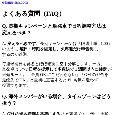
e-kanji-san.com
よく
ある
質問
（FAQ）
Q. 長期キャンペーンと
単発卓で
日程調整方
法は
変えるべき？
A.
変えるべきです
。
長期キャンペーンは
「隔週土曜 21:00」
のように
曜日・
時刻を
固定し、
欠席週だけ申告制
に
するのが
鉄則。
毎週
候補日を
募ると
ほぼ確実に
空中
分解します。
一方、
単発卓は
5〜7 日程を
提示して
多数決で
1 週間以内に
確定
が
最短ルート。
「全員
OK に
こだわらない」
「GM の
都合を
最優先で
OK」と
最初に
宣言すると
PL も
気を
遣わず
投票できます。
Q. 海外メンバーが
いる
場合、
タイムゾーンは
どう
扱う？
A.
GM の
現地時刻を
基準に
する
のが
定番です。
例:
「土曜