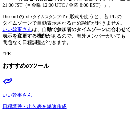
21:00 JST
（= 金曜 12:00 UTC / 金曜 8:00 EST）」。
Discord の
形式を
使うと、
各 PL の
<t:タイムスタンプ:F>
タイムゾーンで
自動
表示される
ため誤解が
起きません。
いい
幹事さん
は、
自動で
参加者の
タイムゾーンに
合わせて
表示を
変更する
機能
が
あるので、
海外メンバーが
いても
問題なく
日程調整が
できます。
#PR
おすすめのツール
いい幹事さん
日程調整・出欠表を爆速作成