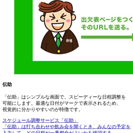
伝助
「伝助」は
シンプルな
画面で、
スピーディーな
日程調整を
可能にします。
最適な
日付が
マークで
表示される
ため、
視覚的に
分かりやすいのが
特徴です。
スケジュール調整サービス
「伝助」
「伝助」は
打ち合わせや
飲み会を
開く
とき、
みんなの
予定を
入力して、
どの
日程が
一番
都合が
よいかを
確認する