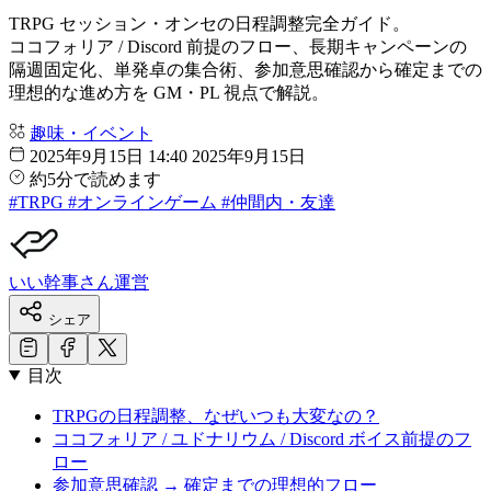
TRPG セッション・オンセの
日程調整完全ガイド。
ココフォリア / Discord 前提の
フロー、
長期キャンペーンの
隔週固定化、
単発卓の
集合術、
参加意思確認から
確定までの
理想的な
進め方を
GM・PL 視点で
解説。
趣味・イベント
2025年9月15日 14:40
2025年9月15日
約5分で読めます
#TRPG
#オンラインゲーム
#仲間内・友達
いい幹事さん運営
シェア
目次
TRPGの日程調整、なぜいつも大変なの？
ココフォリア / ユドナリウム / Discord ボイス前提のフ
ロー
参加意思確認 → 確定までの理想的フロー