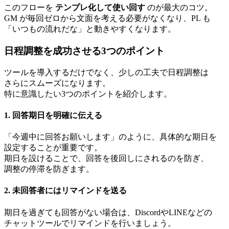
この
フローを
テンプレ化して
使い回す
のが
最大の
コツ。
GM が
毎回
ゼロから
文面を
考える
必要が
なくなり、
PL も
「いつもの
流れだな」と
動きやすくなります。
日程調整を
成功させる
3つの
ポイント
ツールを
導入するだけでなく、
少しの
工夫で
日程調整は
さらに
スムーズに
なります。
特に
意識したい
3つの
ポイントを
紹介します。
1. 回答期日を
明確に
伝える
「今週中に
回答お願いします」のように、
具体的な
期日を
設定する
ことが
重要です。
期日を
設ける
ことで、
回答を
後回しに
されるのを
防ぎ、
調整の
停滞を
防ぎます。
2. 未回答者には
リマインドを
送る
期日を
過ぎても
回答が
ない
場合は、
Discordや
LINEなどの
チャットツールで
リマインドを
行いましょう。