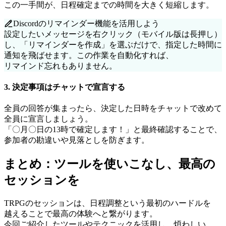
この
一手間が、
日程確定までの
時間を
大きく
短縮します。
Discordの
リマインダー機能を
活用しよう
設定したい
メッセージを
右クリック
（モバイル版は
長押し）
し、
「リマインダーを
作成」を
選ぶだけで、
指定した
時間に
通知を
飛ばせます。
この
作業を
自動化すれば、
リマインド忘れも
ありません。
3. 決定事項は
チャットで
宣言する
全員の
回答が
集まったら、
決定した
日時を
チャットで
改めて
全員に
宣言しましょう。
「〇月〇日の
13時で
確定します！」と
最終確認する
ことで、
参加者の
勘違いや
見落としを
防ぎます。
まとめ：ツールを
使いこなし、
最高の
セッションを
TRPGの
セッションは、
日程調整と
いう
最初の
ハードルを
越える
ことで
最高の
体験へと
繋がります。
今回ご紹介した
ツールや
テクニックを
活用し、
煩わしい