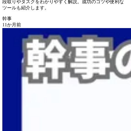
段取りやタスクを
わかりやすく
解説。
成功の
コツや
便利な
ツールも
紹介します。
幹事