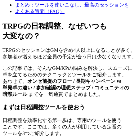
まとめ：ツールを使いこなし、最高のセッションを
よくある質問（FAQ）
TRPGの
日程調整、
な
ぜいつも
大変なの？
TRPGの
セッションは
GMを
含め4人以上に
なる
ことが
多く、
参加者が
増える
ほど
全員の
予定が
合う
日は
少なくなります。
この
記事では、
そんな
GM/KPの
悩みを
解決し、
スムーズに
卓を
立てる
ための
テクニックと
ツールを
ご紹介します。
あわせて、
オンセ前提の
フロー / 長期キャンペーン vs
単発卓の
違い
/ 参加確認の
理想ステップ / コミュニティの
暗黙ルール
までを
一気
通貫で
まとめました。
まずは
日程調整ツールを
使おう
日程調整を
効率化する
第一歩は、
専用の
ツールを
使う
ことです。
ここでは、
多くの
人が
利用している
定番の
ツールを
3つ
ご紹介します。