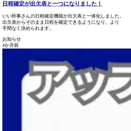
日程確定が
出欠表と
一つに
なりました！
いい
幹事さんの
日程確定機能が
出欠表と
一体
化しました。
出欠表から
そのまま
日程を
確定できるようになり、
より
手間なく
決められます。
お知らせ