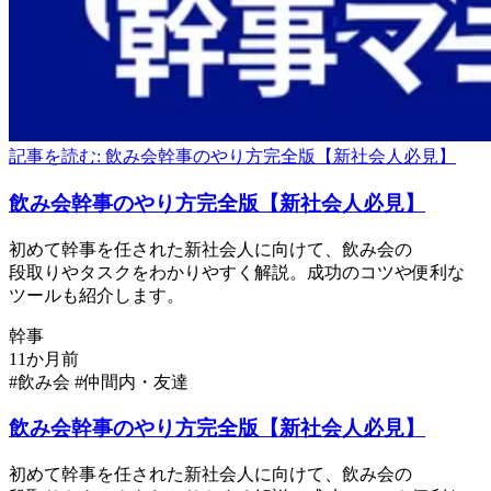
記事を読む: 飲み会幹事のやり方完全版【新社会人必見】
飲み会幹事の
やり方
完全版
【新社会人必見】
初めて
幹事を
任された
新社会人に
向けて、
飲み会の
段取りやタスクを
わかりやすく
解説。
成功の
コツや
便利な
ツールも
紹介します。
幹事
#飲み会
#仲間内・友達
飲み会幹事の
やり方
完全版
【新社会人必見】
初めて
幹事を
任された
新社会人に
向けて、
飲み会の