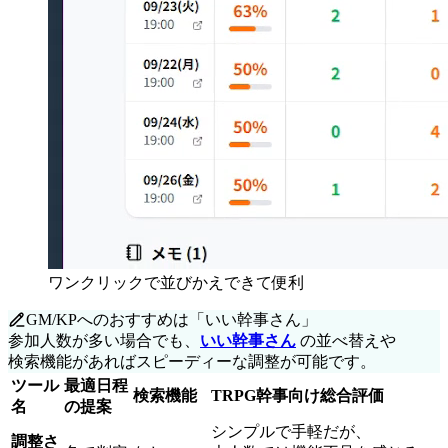
ワンクリックで並びかえできて便利
GM/KPへの
おすすめは
「いい
幹事さん」
参加人数が
多い
場合でも、
いい
幹事さん
の
並べ替えや
検索機能が
あれば
スピーディーな
調整が
可能です。
ツール
最適日程
検索機能
TRPG幹事向け総合評価
名
の
提案
シンプルで
手軽だが、
調整さ