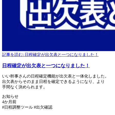
記事を読む: 日程確定が出欠表と一つになりました！
日程確定が
出欠表と
一つに
なりました！
いい
幹事さんの
日程確定機能が
出欠表と
一体
化しました。
出欠表から
そのまま
日程を
確定できるようになり、
より
手間なく
決められます。
お知らせ
#日程調整ツール
#出欠確認