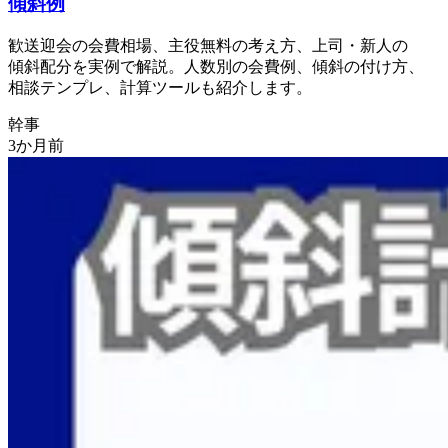
傾斜例
歓送迎会の
会費相場、
主役無料の
考え方、
上司・新人の
傾斜配分を
実例で
解説。
人数別の
会費例、
傾斜の
付け方、
相談テンプレ、
計算ツールも
紹介します。
幹事