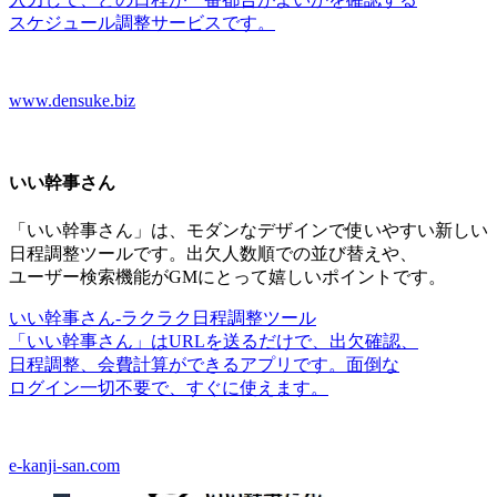
スケジュール調整サービスです。
www.densuke.biz
いい
幹事さん
「いい
幹事さん」は、
モダンな
デザインで
使いやすい
新しい
日程調整ツールです。
出欠人数順での
並び
替えや、
ユーザー検索機能が
GMに
とって
嬉しい
ポイントです。
いい
幹事さん
-ラクラク日程調整ツール
「いい
幹事さん」は
URLを
送るだけで、
出欠確認、
日程調整、
会費計算が
できる
アプリです。
面倒な
ログイン一切
不要で、
すぐに
使えます。
e-kanji-san.com