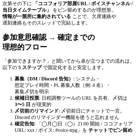
次第
その
下に
「ココフォリア部
屋URL / ボイスチャンネル /
当日タイムテーブル」
を
ピン留めするのが
理想形。
情報が
一箇所に
集約されている
ことで、
欠席連絡や
遅刻連絡も
その
スレッドで
完結します。
参加意思確認 → 確定までの
理想的フロー
「参加できますか？」と
聞いてから
卓が
立つまでの
流れは、
以下の
5 ステップ
で
固定化すると
安定します。
募集
（DM / Discord 告知）
: システム・
想定プレイ時間・PL 募集人数
（例: 4 名）
・
募集〆切を
明示
候補日投票
: 日程調整ツールの
URL を
共有、
〆切は
3〜5 日
が
現実的
〆切前の
リマインド
: 〆切前日に
チャットで
一言。
Discord の
リマインダー機能を
使うと
忘れません
確定告知
:
「◯月◯日
（◯）
21:00 開始 / ココフォリア
URL: xxx / ボイス: #voice-trpg」を
チャットで
ピン留め