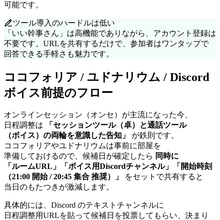
可能です。
ツール導入の
ハードルは
低い
「いい
幹事さん」は
高機能で
ありながら、
アカウント登録は
不要です。
URLを
共有するだけで、
参加者は
ワンタップで
回答できる
手軽さも
魅力です。
ココフォリア / ユドナリウム / Discord
ボイス前提の
フロー
オンラインセッション
（オンセ）が
主流に
なった
今、
日程調整は
「セッションツール
（卓）と
通話ツール
（ボイス）の
両輪を
意識した
告知」
が
鉄則です。
ココフォリアや
ユドナリウムは
事前に
部屋を
準備しておけるので、
候補日が
確定したら
同時に
「ルームURL」
「ボイス用Discordチャンネル」
「開始時刻
（21:00 開始 / 20:45 集合 推奨）」
を
セットで
共有すると
当日のも
た
つきが
激減します。
具体的には、
Discord の
テキストチャンネルに
日程調整用URLを
貼って
候補日を
投票して
もらい、
決まり