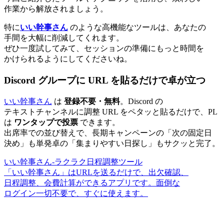
作業から
解放されましょう。
特に
いい
幹事さん
のような
高機能な
ツールは、
あなたの
手間を
大幅に
削減してくれます。
ぜひ一度
試してみて、
セッションの
準備に
もっと
時間を
かけられるように
してくださいね。
Discord グループに
URL を
貼るだけで
卓が
立つ
いい
幹事さん
は
登録不要・
無料
。
Discord の
テキストチャンネルに
調整 URL を
ペタッと
貼るだけで、
PL
は
ワンタップで
投票
できます。
出席率での
並び替えで、
長期キャンペーンの
「次の
固定
日
決め」も
単発卓の
「集まりやすい
日探し」も
サクッと
完了。
いい
幹事さん
-ラクラク日程調整ツール
「いい
幹事さん」は
URLを
送るだけで、
出欠確認、
日程調整、
会費計算が
できる
アプリです。
面倒な
ログイン一切
不要で、
すぐに
使えます。