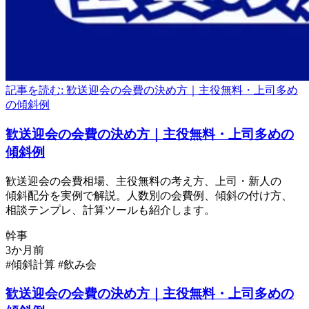
記事を読む: 歓送迎会の会費の決め方｜主役無料・上司多め
の傾斜例
歓送迎会の
会費の
決め方
｜主役無料・上
司
多めの
傾斜例
歓送迎会の
会費相場、
主役無料の
考え方、
上司・新人の
傾斜配分を
実例で
解説。
人数別の
会費例、
傾斜の
付け方、
相談テンプレ、
計算ツールも
紹介します。
幹事
#傾斜計算
#飲み会
歓送迎会の
会費の
決め方
｜主役無料・上
司
多めの