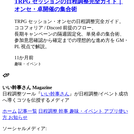
TRPG セッションの
日程調整完全ガイド｜
オンセ・卓開催の
集合術
TRPG セッション・オンセの
日程調整完全ガイド。
ココフォリア / Discord 前提の
フロー、
長期キャンペーンの
隔週固定化、
単発卓の
集合術、
参加意思確認から
確定までの
理想的な
進め方を
GM・
PL 視点で
解説。
趣味・イベント
いい幹事さん Magazine
日程調整ツール『
いい幹事さん
』が日程調整/イベント成功
へ導くコツを伝授するメディア
ホーム
記事一覧
日程調整
幹事
趣味・イベント
アプリ使い
方
お知らせ
ソーシャルメディア: