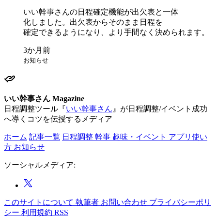
いい
幹事さんの
日程確定機能が
出欠表と
一体
化しました。
出欠表から
そのまま
日程を
確定できるようになり、
より
手間なく
決められます。
お知らせ
いい幹事さん Magazine
日程調整ツール『
いい幹事さん
』が日程調整/イベント成功
へ導くコツを伝授するメディア
ホーム
記事一覧
日程調整
幹事
趣味・イベント
アプリ使い
方
お知らせ
ソーシャルメディア:
このサイトについて
執筆者
お問い合わせ
プライバシーポリ
シー
利用規約
RSS