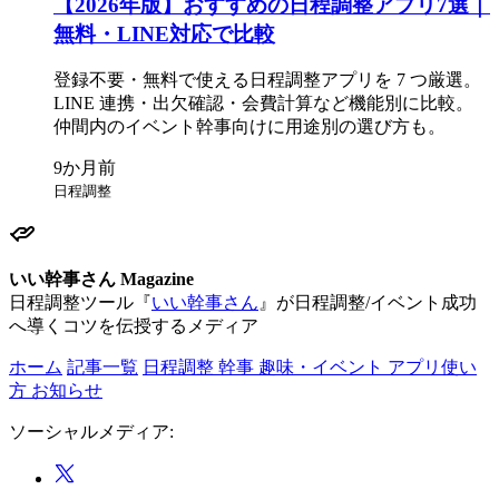
【2026年版】おすすめの
日程調整アプリ7選｜
無料・LINE対応で
比較
登録不要・
無料で
使える
日程調整アプリを
7 つ厳選。
LINE 連携・出欠確認・会費計算など
機能別に
比較。
仲間内の
イベント幹事向けに
用途別の
選び方も。
日程調整
いい幹事さん Magazine
日程調整ツール『
いい幹事さん
』が日程調整/イベント成功
へ導くコツを伝授するメディア
ホーム
記事一覧
日程調整
幹事
趣味・イベント
アプリ使い
方
お知らせ
ソーシャルメディア: