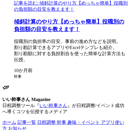
記事を読む: 傾斜計算のやり方【めっちゃ簡単】役職別
の負担額の目安を教えます！
傾斜計算の
やり
方
【めっちゃ簡単】役職別の
負担額の
目安を
教えます！
役職別の
負担率の
目安、
事前の
進め方などを
説明。
割り勘計算できる
アプリや
Excelテンプレも
紹介。
割り勘額に
対する
負担割合を
使った
簡単な
計算方
法も
伝授。
幹事
いい幹事さん Magazine
日程調整ツール『
いい幹事さん
』が日程調整/イベント成功
へ導くコツを伝授するメディア
ホーム
記事一覧
日程調整
幹事
趣味・イベント
アプリ使い
方
お知らせ