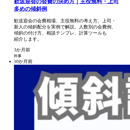
歓送迎会の
会費の
決め方
｜主役無料・上
司
多めの
傾斜例
歓送迎会の
会費相場、
主役無料の
考え方、
上司・
新人の
傾斜配分を
実例で
解説。
人数別の
会費例、
傾斜の
付け方、
相談テンプレ、
計算ツールも
紹介します。
幹事