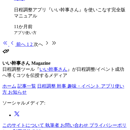
日程調整アプリ『いい
幹事さん』を
使いこなす完全版
マニュアル
アプリ使い方
前へ
1
2
次へ
いい幹事さん Magazine
日程調整ツール『
いい幹事さん
』が日程調整/イベント成功
へ導くコツを伝授するメディア
ホーム
記事一覧
日程調整
幹事
趣味・イベント
アプリ使い
方
お知らせ
ソーシャルメディア:
このサイトについて
執筆者
お問い合わせ
プライバシーポリ