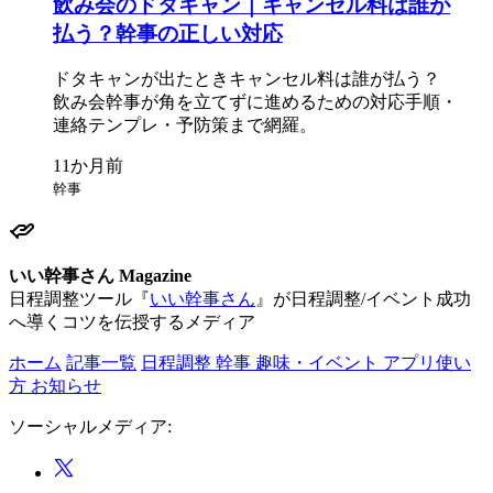
飲み会の
ドタキャン｜キャンセル料は
誰が
払う？
幹事の
正しい
対応
ドタキャンが
出た
ときキャンセル料は
誰が
払う？
飲み会幹事が
角を
立てずに
進める
ための
対応手順・
連絡テンプレ・予防策まで
網羅。
幹事
いい幹事さん Magazine
日程調整ツール『
いい幹事さん
』が日程調整/イベント成功
へ導くコツを伝授するメディア
ホーム
記事一覧
日程調整
幹事
趣味・イベント
アプリ使い
方
お知らせ
ソーシャルメディア: